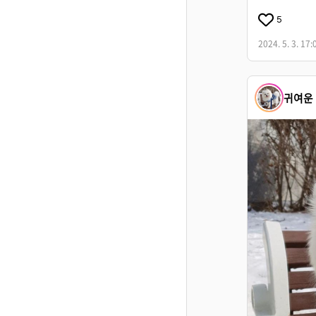
5
2024. 5. 3. 17:
귀여운