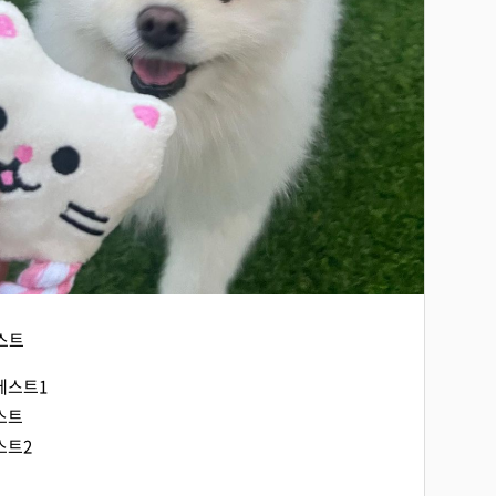
스트
테스트1
스트
스트2